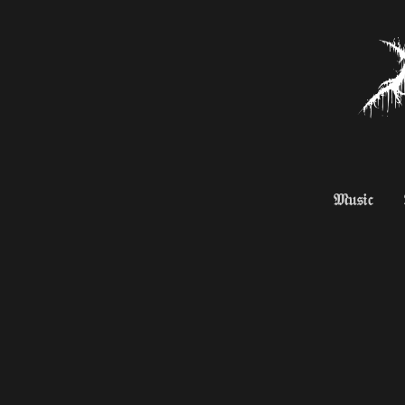
𝔐𝔲𝔰𝔦𝔠